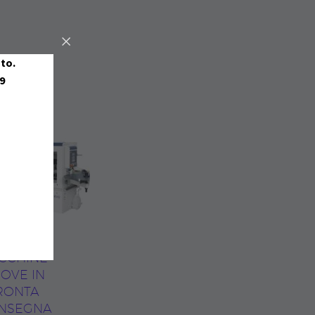
sto.
9
CCHINE
OVE IN
RONTA
NSEGNA