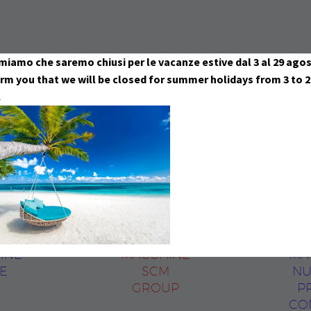
rmiamo che saremo chiusi per le vacanze estive
dal 3 al 29 ago
rm you that we will be closed for summer holidays
from 3 to 2
.
INE
MACCHINE
MA
E
SCM
NU
GROUP
P
CO