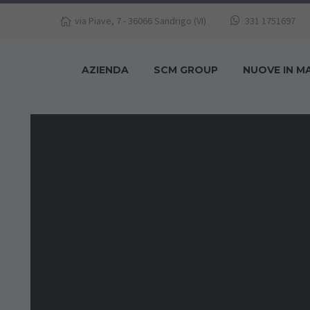
via Piave, 7 - 36066 Sandrigo (VI)
331 1751697
AZIENDA
SCM GROUP
NUOVE IN M