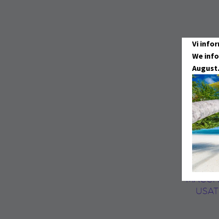
Vi info
We info
August
MACCH
USAT