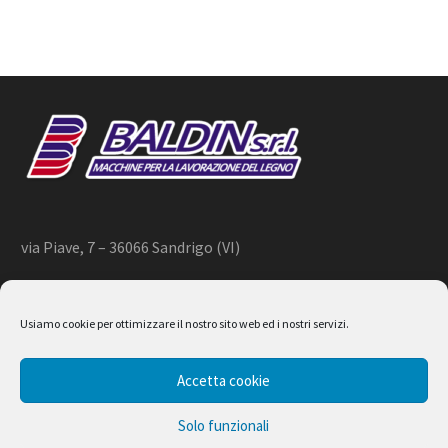
via Piave, 7 – 36066 Sandrigo (VI)
+39 444 659866 –
info@baldin.it
Usiamo cookie per ottimizzare il nostro sito web ed i nostri servizi.
2020 © BALDIN srl
Accetta cookie
P.IVA 01266490240
Solo funzionali