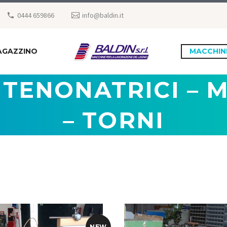
0444 659866
info@baldin.it
AGAZZINO
MACCHIN
– TENONATRICI – 
– TORNI
NEW