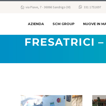
via Piave, 7 - 36066 Sandrigo (VI)
331 1751697
AZIENDA
SCM GROUP
NUOVE IN M
FRESATRICI 