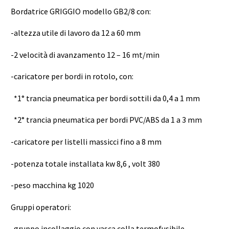
Bordatrice GRIGGIO modello GB2/8 con:
-altezza utile di lavoro da 12 a 60 mm
-2 velocità di avanzamento 12 – 16 mt/min
-caricatore per bordi in rotolo, con:
*1° trancia pneumatica per bordi sottili da 0,4 a 1 mm
*2° trancia pneumatica per bordi PVC/ABS da 1 a 3 mm
-caricatore per listelli massicci fino a 8 mm
-potenza totale installata kw 8,6 , volt 380
-peso macchina kg 1020
Gruppi operatori:
-gruppo incollaggio con vasca colla termofusibile