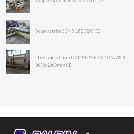
toupie inclinabile SCM T150TL CE
Squadratrice SCM SI16E 3200 CE
strettoio a barra ITALPRESSE FALCON/2000
3000x2000mm CE