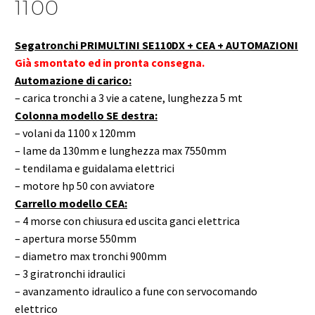
1100
Segatronchi
PRIMULTINI
SE110DX
+ CEA + AUTOMAZIONI
Già smontato ed in pronta consegna.
Automazione di carico:
– carica tronchi a 3 vie a catene, lunghezza 5 mt
Colonna modello SE destra:
– volani da 1100 x 120mm
– lame da 130mm e lunghezza max 7550mm
– tendilama e guidalama elettrici
– motore hp 50 con avviatore
Carrello modello CEA:
– 4 morse con chiusura ed uscita ganci elettrica
– apertura morse 550mm
– diametro max tronchi 900mm
– 3 giratronchi idraulici
– avanzamento idraulico a fune con servocomando
elettrico