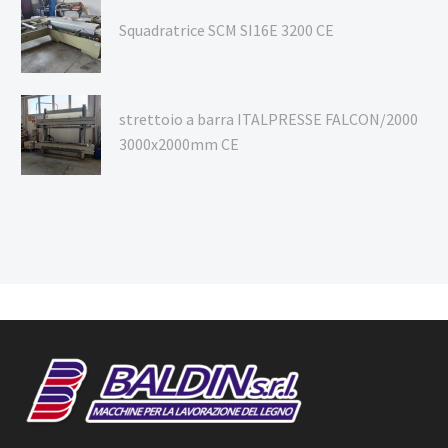
Squadratrice SCM SI16E 3200 CE
strettoio a barra ITALPRESSE FALCON/2000
3000x2000mm CE