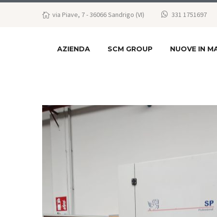
via Piave, 7 - 36066 Sandrigo (VI)
331 1751697
AZIENDA
SCM GROUP
NUOVE IN M