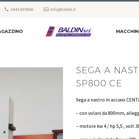
0444 659866
info@baldin.it
AGAZZINO
MACCHIN
SEGA A NAS
SP800 CE
Sega a nastro in acciaio CE
– con volani da 800mm, allegg
– motore kw 4 / hp 5,5 , volt 3