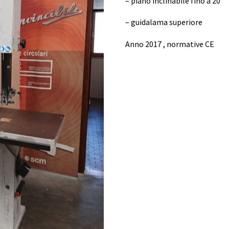
– piano inclinabile fino a 20°
– guidalama superiore
Anno 2017 , normative CE