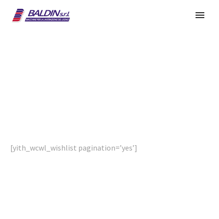
MY WHISHLIST
[yith_wcwl_wishlist pagination=’yes’]