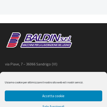
via Piave, 7 – 36066 Sandrigo (VI)
+39 444 659866 –
info@baldin.it
Usiamo cookie per ottimizzare il nostro sito web ed i nostri servizi.
2020 © BALDIN srl
Accetta cookie
P.IVA 01266490240
Solo funzionali