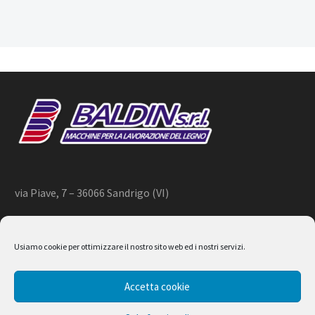
via Piave, 7 – 36066 Sandrigo (VI)
+39 444 659866 –
info@baldin.it
Usiamo cookie per ottimizzare il nostro sito web ed i nostri servizi.
2020 © BALDIN srl
Accetta cookie
P.IVA 01266490240