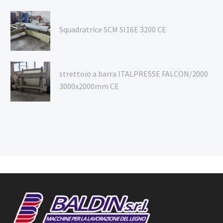
Squadratrice SCM SI16E 3200 CE
strettoio a barra ITALPRESSE FALCON/2000
3000x2000mm CE