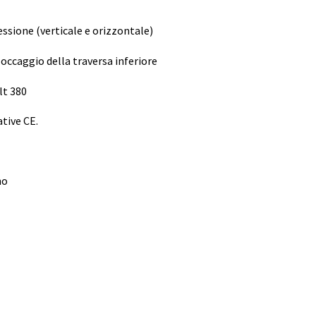
essione (verticale e orizzontale)
occaggio della traversa inferiore
lt 380
tive CE.
no