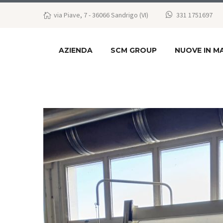
via Piave, 7 - 36066 Sandrigo (VI)
331 1751697
AZIENDA
SCM GROUP
NUOVE IN M