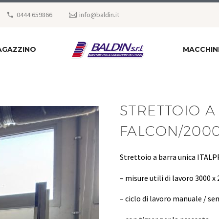
0444 659866
info@baldin.it
AGAZZINO
MACCHIN
STRETTOIO A
FALCON/200
Strettoio a barra unica ITA
– misure utili di lavoro 3000 
– ciclo di lavoro manuale / 