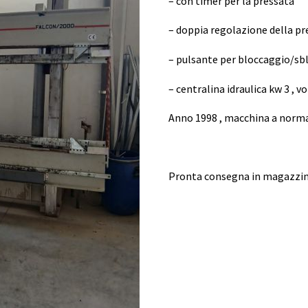
– con timer per la pressata
– doppia regolazione della pr
– pulsante per bloccaggio/sbl
– centralina idraulica kw 3 , vo
Anno 1998 , macchina a norma
Pronta consegna in magazzi