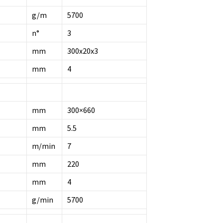
g/m
5700
n°
3
mm
300x20x3
mm
4
mm
300×660
mm
5.5
m/min
7
mm
220
mm
4
g/min
5700