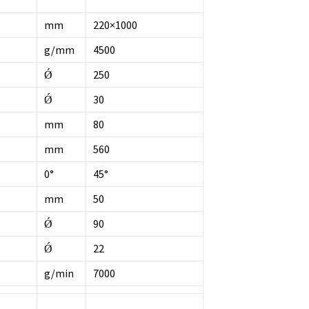
mm
220×1000
g/mm
4500
Ǿ
250
Ǿ
30
mm
80
mm
560
0°
45°
mm
50
Ǿ
90
Ǿ
22
g/min
7000