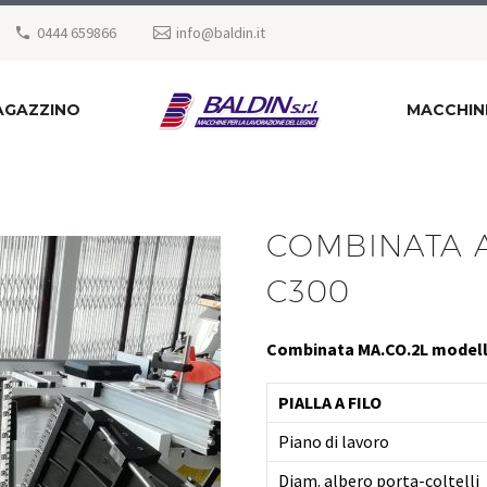
0444 659866
info@baldin.it
AGAZZINO
MACCHIN
COMBINATA A
C300
Combinata MA.CO.2L modello
PIALLA A FILO
Piano di lavoro
Diam. albero porta-coltelli