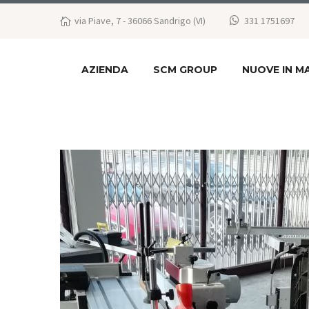
via Piave, 7 - 36066 Sandrigo (VI)
331 1751697
AZIENDA
SCM GROUP
NUOVE IN M