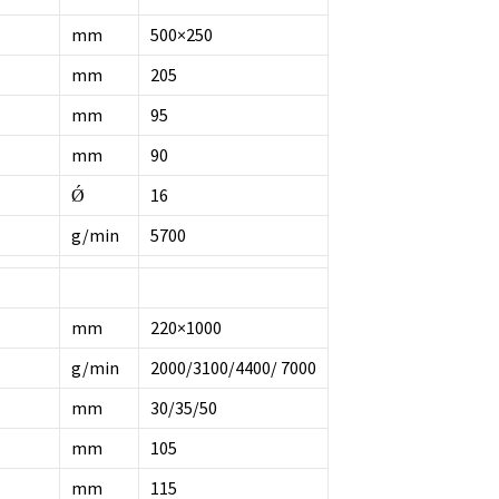
mm
500×250
mm
205
mm
95
mm
90
Ǿ
16
g/min
5700
mm
220×1000
g/min
2000/3100/4400/ 7000
mm
30/35/50
mm
105
mm
115