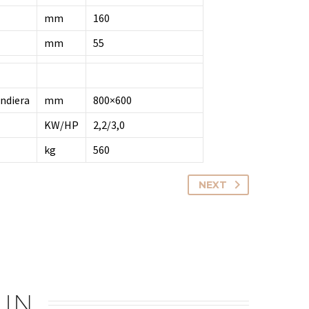
mm
160
mm
55
andiera
mm
800×600
KW/HP
2,2/3,0
kg
560
NEXT
 IN