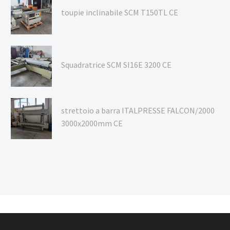
toupie inclinabile SCM T150TL CE
Squadratrice SCM SI16E 3200 CE
strettoio a barra ITALPRESSE FALCON/2000
3000x2000mm CE