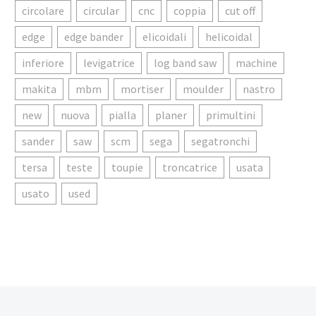
circolare
circular
cnc
coppia
cut off
edge
edge bander
elicoidali
helicoidal
inferiore
levigatrice
log band saw
machine
makita
mbm
mortiser
moulder
nastro
new
nuova
pialla
planer
primultini
sander
saw
scm
sega
segatronchi
tersa
teste
toupie
troncatrice
usata
usato
used