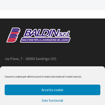
via Piave, 7 – 36066 Sandrigo (VI)
+39 444 659866 –
info@baldin.it
Usiamo cookie per ottimizzare il nostro sito web ed i nostri servizi.
2020 © BALDIN srl
Accetta cookie
P.IVA 01266490240
Solo funzionali