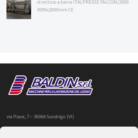
strettoio a barra ITALPRESSE FALCON/2000
3000x2000mm CE
via Piave, 7 – 36066 Sandrigo (VI)
+39 444 659866 –
info@baldin.it