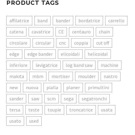
PRODUCT TAGS
affilatrice
band
bander
bordatrice
carrello
catena
cavatrice
CE
centauro
chain
circolare
circular
cnc
coppia
cut off
edge
edge bander
elicoidali
helicoidal
inferiore
levigatrice
log band saw
machine
makita
mbm
mortiser
moulder
nastro
new
nuova
pialla
planer
primultini
sander
saw
scm
sega
segatronchi
tersa
teste
toupie
troncatrice
usata
usato
used