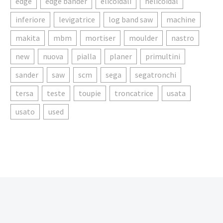
edge
edge bander
elicoidali
helicoidal
inferiore
levigatrice
log band saw
machine
makita
mbm
mortiser
moulder
nastro
new
nuova
pialla
planer
primultini
sander
saw
scm
sega
segatronchi
tersa
teste
toupie
troncatrice
usata
usato
used