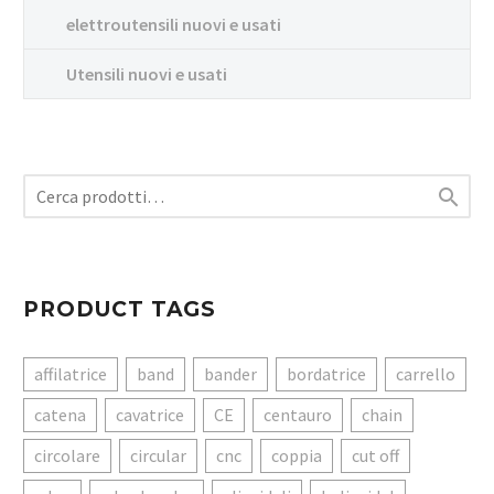
elettroutensili nuovi e usati
Utensili nuovi e usati

PRODUCT TAGS
affilatrice
band
bander
bordatrice
carrello
catena
cavatrice
CE
centauro
chain
circolare
circular
cnc
coppia
cut off