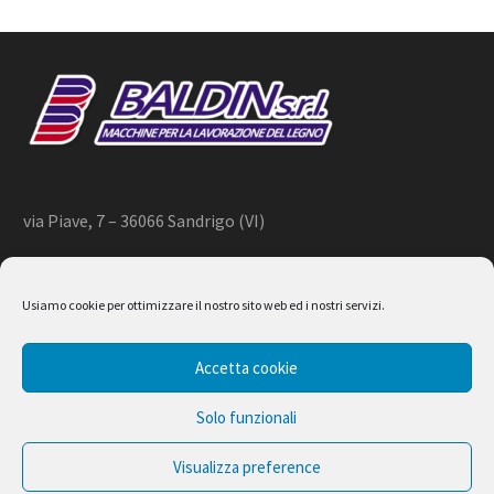
via Piave, 7 – 36066 Sandrigo (VI)
+39 444 659866 –
info@baldin.it
Usiamo cookie per ottimizzare il nostro sito web ed i nostri servizi.
2020 © BALDIN srl
Accetta cookie
P.IVA 01266490240
Solo funzionali
Visualizza preference
Design by Ferruccio Lindaver