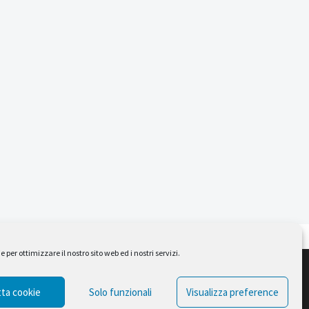
per ottimizzare il nostro sito web ed i nostri servizi.
Design by Ferruccio Lindaver
ta cookie
Solo funzionali
Visualizza preference