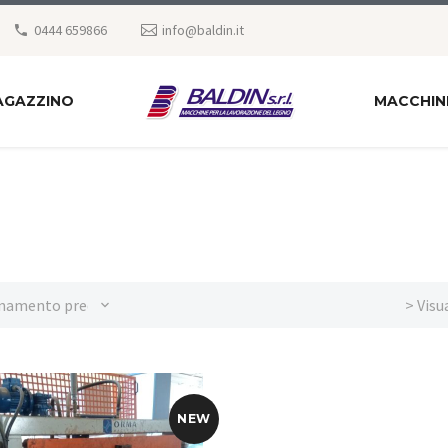
0444 659866
info@baldin.it
AGAZZINO
MACCHIN
namento predefinito
> Visu
NEW