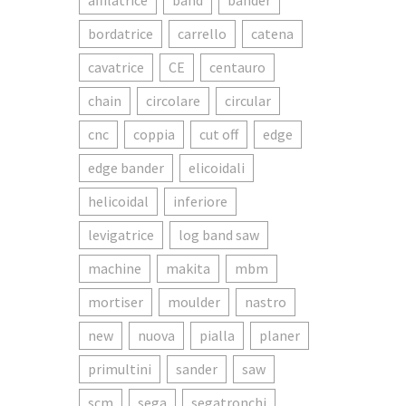
affilatrice
band
bander
bordatrice
carrello
catena
cavatrice
CE
centauro
chain
circolare
circular
cnc
coppia
cut off
edge
edge bander
elicoidali
helicoidal
inferiore
levigatrice
log band saw
machine
makita
mbm
mortiser
moulder
nastro
new
nuova
pialla
planer
primultini
sander
saw
scm
sega
segatronchi