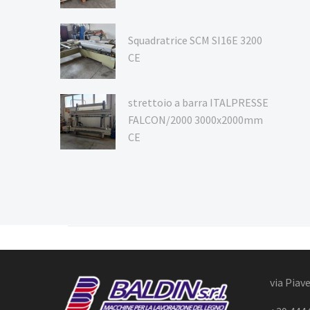
Squadratrice SCM SI16E 3200
CE
strettoio a barra ITALPRESSE
FALCON/2000 3000x2000mm
CE
via Piave