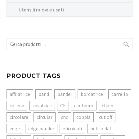
Utensili nuovi e usati

PRODUCT TAGS
affilatrice
band
bander
bordatrice
carrello
catena
cavatrice
CE
centauro
chain
circolare
circular
cnc
coppia
cut off
edge
edge bander
elicoidali
helicoidal