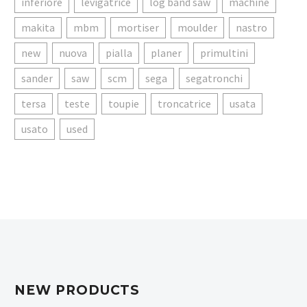
inferiore
levigatrice
log band saw
machine
makita
mbm
mortiser
moulder
nastro
new
nuova
pialla
planer
primultini
sander
saw
scm
sega
segatronchi
tersa
teste
toupie
troncatrice
usata
usato
used
NEW PRODUCTS