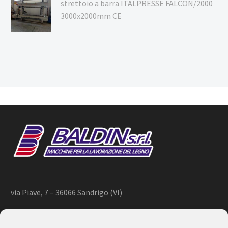
strettoio a barra ITALPRESSE FALCON/2000
3000x2000mm CE
via Piave, 7 – 36066 Sandrigo (VI)
+39 444 659866 –
info@baldin.it