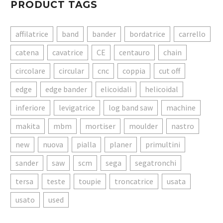
PRODUCT TAGS
affilatrice
band
bander
bordatrice
carrello
catena
cavatrice
CE
centauro
chain
circolare
circular
cnc
coppia
cut off
edge
edge bander
elicoidali
helicoidal
inferiore
levigatrice
log band saw
machine
makita
mbm
mortiser
moulder
nastro
new
nuova
pialla
planer
primultini
sander
saw
scm
sega
segatronchi
tersa
teste
toupie
troncatrice
usata
usato
used