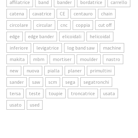
affilatrice
band
bander
bordatrice
carrello
catena
cavatrice
CE
centauro
chain
circolare
circular
cnc
coppia
cut off
edge
edge bander
elicoidali
helicoidal
inferiore
levigatrice
log band saw
machine
makita
mbm
mortiser
moulder
nastro
new
nuova
pialla
planer
primultini
sander
saw
scm
sega
segatronchi
tersa
teste
toupie
troncatrice
usata
usato
used