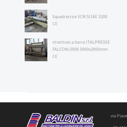
Squadratrice SCM SI16E 3200
CE
strettoio a barra ITALPRESSE
FALCON/2000 3000x2000mm
CE
via Piave