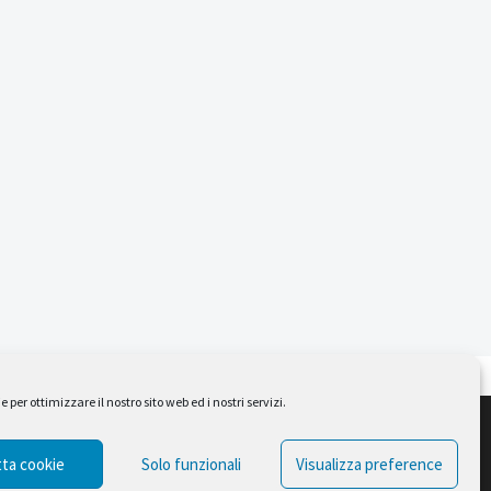
per ottimizzare il nostro sito web ed i nostri servizi.
Design by Ferruccio Lindaver
ta cookie
Solo funzionali
Visualizza preference