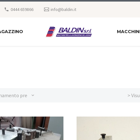
0444 659866
info@baldin.it
AGAZZINO
MACCHIN
namento predefinito
> Visu