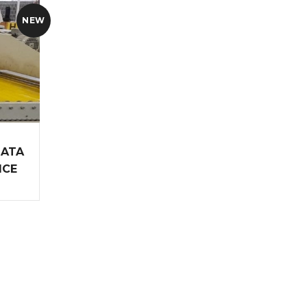
NEW
ZATA
ICE