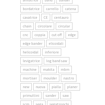
affilatrice
band
bander
bordatrice
carrello
catena
cavatrice
CE
centauro
chain
circolare
circular
cnc
coppia
cut off
edge
edge bander
elicoidali
helicoidal
inferiore
levigatrice
log band saw
machine
makita
mbm
mortiser
moulder
nastro
new
nuova
pialla
planer
primultini
sander
saw
scm
sega
segatronchi