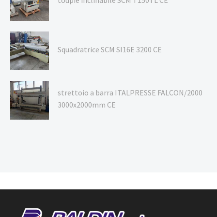
Squadratrice SCM SI16E 3200 CE
strettoio a barra ITALPRESSE FALCON/2000
3000x2000mm CE