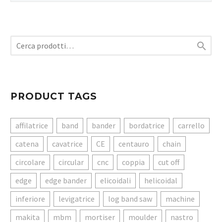

PRODUCT TAGS
affilatrice
band
bander
bordatrice
carrello
catena
cavatrice
CE
centauro
chain
circolare
circular
cnc
coppia
cut off
edge
edge bander
elicoidali
helicoidal
inferiore
levigatrice
log band saw
machine
makita
mbm
mortiser
moulder
nastro