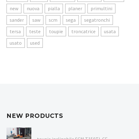
new
nuova
pialla
planer
primultini
sander
saw
scm
sega
segatronchi
tersa
teste
toupie
troncatrice
usata
usato
used
NEW PRODUCTS
toupie inclinabile SCM T150TL CE