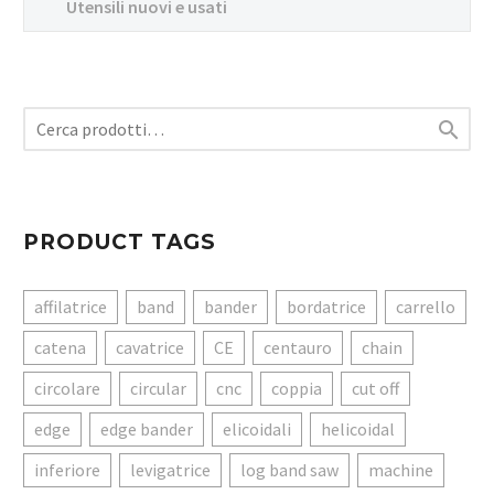
Utensili nuovi e usati

PRODUCT TAGS
affilatrice
band
bander
bordatrice
carrello
catena
cavatrice
CE
centauro
chain
circolare
circular
cnc
coppia
cut off
edge
edge bander
elicoidali
helicoidal
inferiore
levigatrice
log band saw
machine