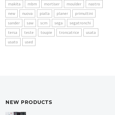
makita
mbm
mortiser
moulder
nastro
new
nuova
pialla
planer
primultini
sander
saw
scm
sega
segatronchi
tersa
teste
toupie
troncatrice
usata
usato
used
NEW PRODUCTS