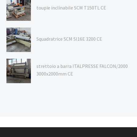
toupie inclinabile SCM T150TL CE
Squadratrice SCM SI16E 3200 CE
strettoio a barra ITALPRESSE FALCON/2000
3000x2000mm CE