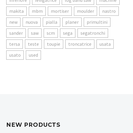
inferiore
levigatrice
log band saw
machine
makita
mbm
mortiser
moulder
nastro
new
nuova
pialla
planer
primultini
sander
saw
scm
sega
segatronchi
tersa
teste
toupie
troncatrice
usata
usato
used
NEW PRODUCTS