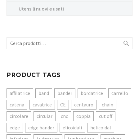
Utensili nuovi e usati

PRODUCT TAGS
affilatrice
band
bander
bordatrice
carrello
catena
cavatrice
CE
centauro
chain
circolare
circular
cnc
coppia
cut off
edge
edge bander
elicoidali
helicoidal