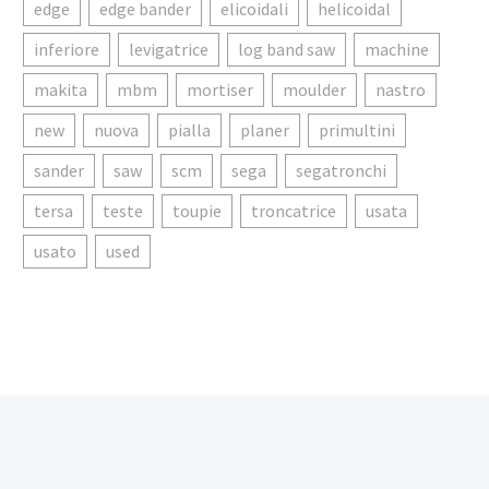
edge
edge bander
elicoidali
helicoidal
inferiore
levigatrice
log band saw
machine
makita
mbm
mortiser
moulder
nastro
new
nuova
pialla
planer
primultini
sander
saw
scm
sega
segatronchi
tersa
teste
toupie
troncatrice
usata
usato
used