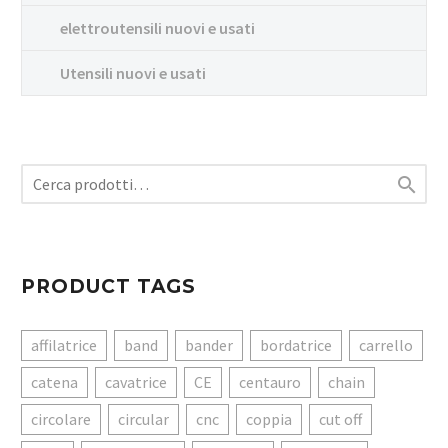
elettroutensili nuovi e usati
Utensili nuovi e usati

PRODUCT TAGS
affilatrice
band
bander
bordatrice
carrello
catena
cavatrice
CE
centauro
chain
circolare
circular
cnc
coppia
cut off