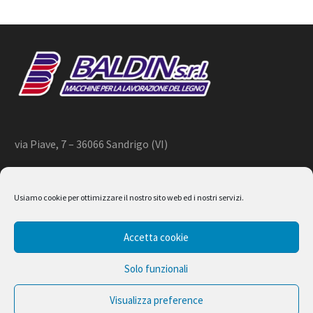
via Piave, 7 – 36066 Sandrigo (VI)
+39 444 659866 –
info@baldin.it
Usiamo cookie per ottimizzare il nostro sito web ed i nostri servizi.
2020 © BALDIN srl
Accetta cookie
P.IVA 01266490240
Solo funzionali
Visualizza preference
Design by Ferruccio Lindaver