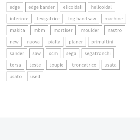
edge
edge bander
elicoidali
helicoidal
inferiore
levigatrice
log band saw
machine
makita
mbm
mortiser
moulder
nastro
new
nuova
pialla
planer
primultini
sander
saw
scm
sega
segatronchi
tersa
teste
toupie
troncatrice
usata
usato
used