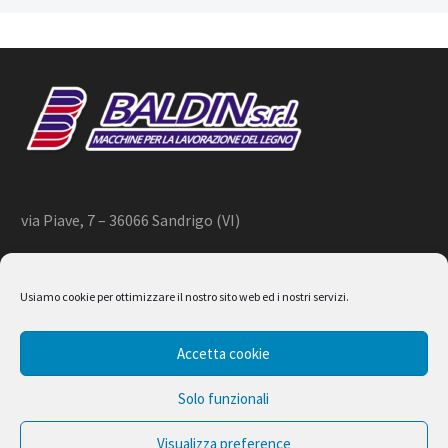
via Piave, 7 – 36066 Sandrigo (VI)
+39 444 659866 –
info@baldin.it
Usiamo cookie per ottimizzare il nostro sito web ed i nostri servizi.
2020 © BALDIN srl
Accetta cookie
P.IVA 01266490240
Solo funzionali
Visualizza preference