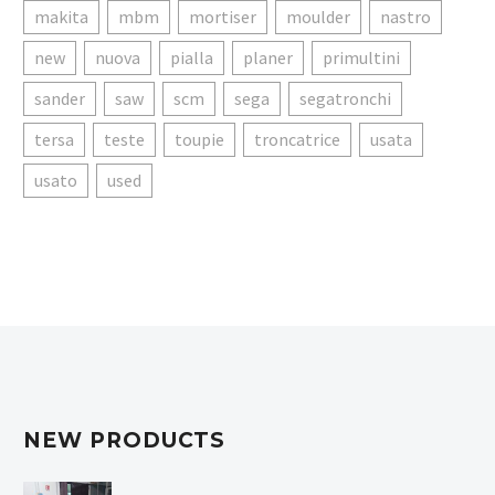
makita
mbm
mortiser
moulder
nastro
new
nuova
pialla
planer
primultini
sander
saw
scm
sega
segatronchi
tersa
teste
toupie
troncatrice
usata
usato
used
NEW PRODUCTS