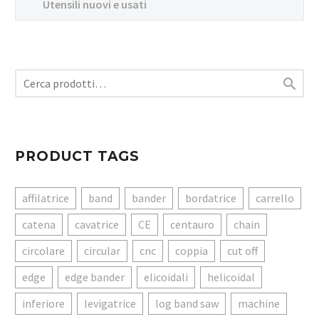
Utensili nuovi e usati

PRODUCT TAGS
affilatrice
band
bander
bordatrice
carrello
catena
cavatrice
CE
centauro
chain
circolare
circular
cnc
coppia
cut off
edge
edge bander
elicoidali
helicoidal
inferiore
levigatrice
log band saw
machine