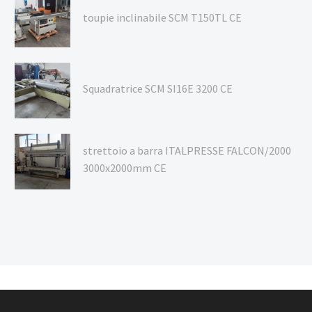
toupie inclinabile SCM T150TL CE
Squadratrice SCM SI16E 3200 CE
strettoio a barra ITALPRESSE FALCON/2000
3000x2000mm CE