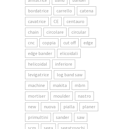
affilatrice
band
bander
bordatrice
carrello
catena
cavatrice
CE
centauro
chain
circolare
circular
cnc
coppia
cut off
edge
edge bander
elicoidali
helicoidal
inferiore
levigatrice
log band saw
machine
makita
mbm
mortiser
moulder
nastro
new
nuova
pialla
planer
primultini
sander
saw
scm
sega
segatronchi