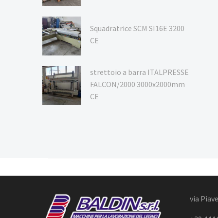
Squadratrice SCM SI16E 3200
CE
strettoio a barra ITALPRESSE
FALCON/2000 3000x2000mm
CE
via Piave