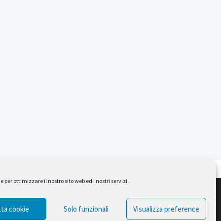
per ottimizzare il nostro sito web ed i nostri servizi.
Design by Ferruccio Lindaver
ta cookie
Solo funzionali
Visualizza preference