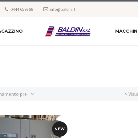
0444 659866
info@baldin.it
AGAZZINO
MACCHIN
namento predefinito
> Visu
NEW