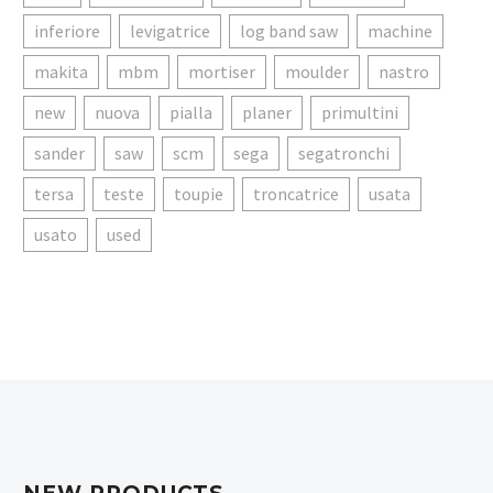
inferiore
levigatrice
log band saw
machine
makita
mbm
mortiser
moulder
nastro
new
nuova
pialla
planer
primultini
sander
saw
scm
sega
segatronchi
tersa
teste
toupie
troncatrice
usata
usato
used