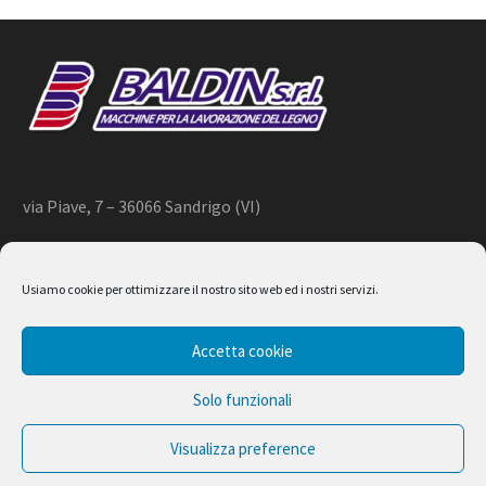
via Piave, 7 – 36066 Sandrigo (VI)
+39 444 659866 –
info@baldin.it
Usiamo cookie per ottimizzare il nostro sito web ed i nostri servizi.
2020 © BALDIN srl
Accetta cookie
P.IVA 01266490240
Solo funzionali
Visualizza preference
Design by Ferruccio Lindaver