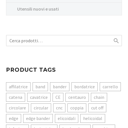
Utensili nuovi e usati

PRODUCT TAGS
affilatrice
band
bander
bordatrice
carrello
catena
cavatrice
CE
centauro
chain
circolare
circular
cnc
coppia
cut off
edge
edge bander
elicoidali
helicoidal