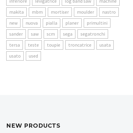
inferiore
levigatrice
log band saw
machine
makita
mbm
mortiser
moulder
nastro
new
nuova
pialla
planer
primultini
sander
saw
scm
sega
segatronchi
tersa
teste
toupie
troncatrice
usata
usato
used
NEW PRODUCTS