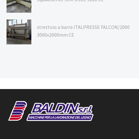
strettoio a barra ITALPRESSE FALCON/2000
3000x2000mm CE