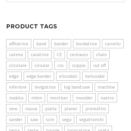
PRODUCT TAGS
affilatrice
band
bander
bordatrice
carrello
catena
cavatrice
CE
centauro
chain
circolare
circular
cnc
coppia
cut off
edge
edge bander
elicoidali
helicoidal
inferiore
levigatrice
log band saw
machine
makita
mbm
mortiser
moulder
nastro
new
nuova
pialla
planer
primultini
sander
saw
scm
sega
segatronchi
tersa
teste
toupie
troncatrice
usata