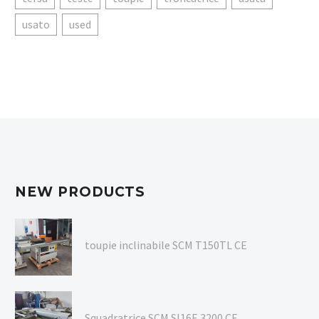
usato
used
NEW PRODUCTS
toupie inclinabile SCM T150TL CE
Squadratrice SCM SI16E 3200 CE