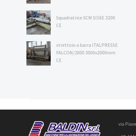
Squadratrice SCM SI16E 3200
CE
strettoio a barra ITALPRESSE
FALCON/2000 3000x2000mm
CE
via Piave