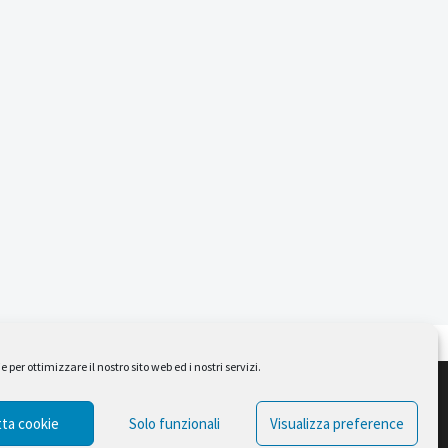
per ottimizzare il nostro sito web ed i nostri servizi.
Design by Ferruccio Lindaver
ta cookie
Solo funzionali
Visualizza preference