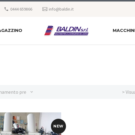
0444 659866
info@baldin.it
AGAZZINO
MACCHIN
namento predefinito
> Visu
NEW