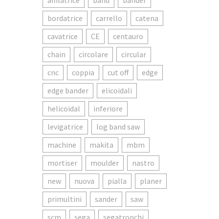
affilatrice
band
bander
bordatrice
carrello
catena
cavatrice
CE
centauro
chain
circolare
circular
cnc
coppia
cut off
edge
edge bander
elicoidali
helicoidal
inferiore
levigatrice
log band saw
machine
makita
mbm
mortiser
moulder
nastro
new
nuova
pialla
planer
primultini
sander
saw
scm
sega
segatronchi