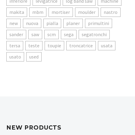
inferiore
levigatrice
log band saw
machine
makita
mbm
mortiser
moulder
nastro
new
nuova
pialla
planer
primultini
sander
saw
scm
sega
segatronchi
tersa
teste
toupie
troncatrice
usata
usato
used
NEW PRODUCTS