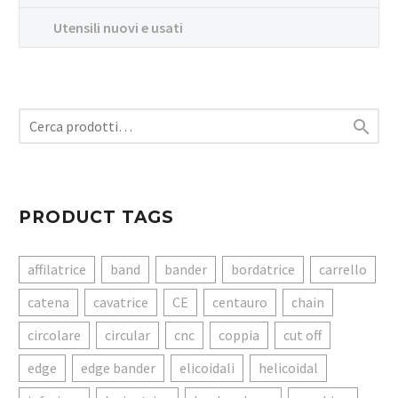
Utensili nuovi e usati

PRODUCT TAGS
affilatrice
band
bander
bordatrice
carrello
catena
cavatrice
CE
centauro
chain
circolare
circular
cnc
coppia
cut off
edge
edge bander
elicoidali
helicoidal