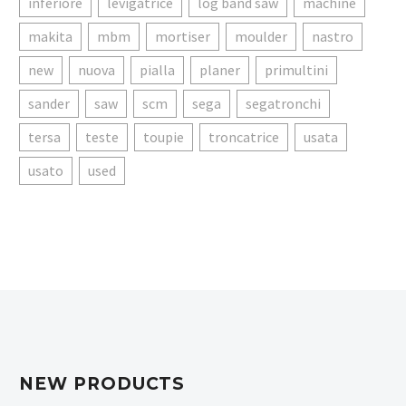
inferiore
levigatrice
log band saw
machine
makita
mbm
mortiser
moulder
nastro
new
nuova
pialla
planer
primultini
sander
saw
scm
sega
segatronchi
tersa
teste
toupie
troncatrice
usata
usato
used
NEW PRODUCTS