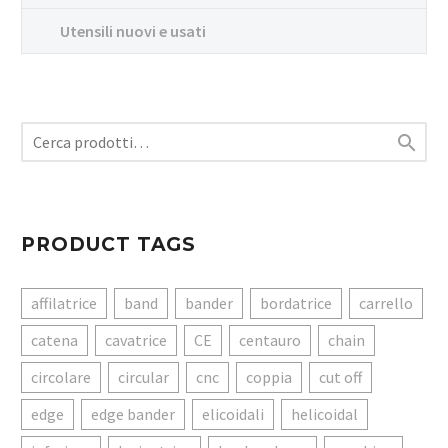
Utensili nuovi e usati

PRODUCT TAGS
affilatrice
band
bander
bordatrice
carrello
catena
cavatrice
CE
centauro
chain
circolare
circular
cnc
coppia
cut off
edge
edge bander
elicoidali
helicoidal