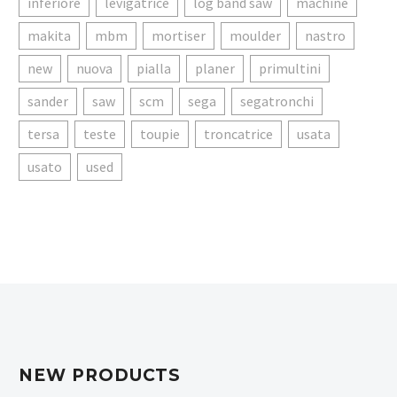
inferiore
levigatrice
log band saw
machine
makita
mbm
mortiser
moulder
nastro
new
nuova
pialla
planer
primultini
sander
saw
scm
sega
segatronchi
tersa
teste
toupie
troncatrice
usata
usato
used
NEW PRODUCTS