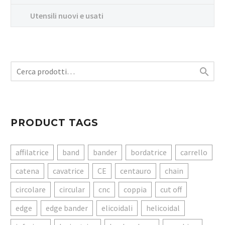
Utensili nuovi e usati

PRODUCT TAGS
affilatrice
band
bander
bordatrice
carrello
catena
cavatrice
CE
centauro
chain
circolare
circular
cnc
coppia
cut off
edge
edge bander
elicoidali
helicoidal