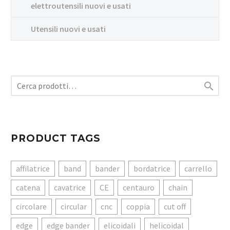
elettroutensili nuovi e usati
Utensili nuovi e usati

PRODUCT TAGS
affilatrice
band
bander
bordatrice
carrello
catena
cavatrice
CE
centauro
chain
circolare
circular
cnc
coppia
cut off
edge
edge bander
elicoidali
helicoidal