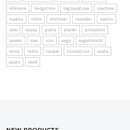
inferiore
levigatrice
log band saw
machine
makita
mbm
mortiser
moulder
nastro
new
nuova
pialla
planer
primultini
sander
saw
scm
sega
segatronchi
tersa
teste
toupie
troncatrice
usata
usato
used