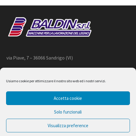
via Piave, 7 – 36066 Sandrigo (VI)
+39 444 659866 –
info@baldin.it
Usiamo cookie per ottimizzare il nostro sito web ed i nostri servizi.
2020 © BALDIN srl
Accetta cookie
P.IVA 01266490240
Solo funzionali
Visualizza preference
Design by Ferruccio Lindaver