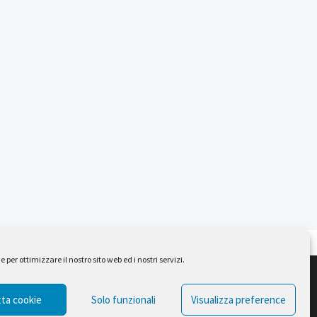
per ottimizzare il nostro sito web ed i nostri servizi.
Design by Ferruccio Lindaver
ta cookie
Solo funzionali
Visualizza preference