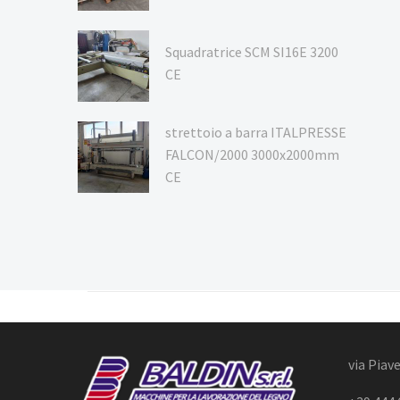
Squadratrice SCM SI16E 3200
CE
strettoio a barra ITALPRESSE
FALCON/2000 3000x2000mm
CE
via Piave