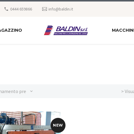
0444 659866
info@baldin.it
AGAZZINO
MACCHIN
namento predefinito
> Visu
NEW