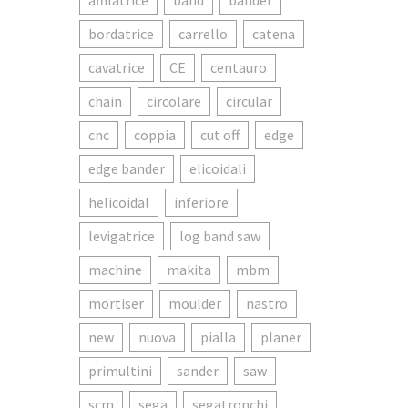
affilatrice
band
bander
bordatrice
carrello
catena
cavatrice
CE
centauro
chain
circolare
circular
cnc
coppia
cut off
edge
edge bander
elicoidali
helicoidal
inferiore
levigatrice
log band saw
machine
makita
mbm
mortiser
moulder
nastro
new
nuova
pialla
planer
primultini
sander
saw
scm
sega
segatronchi