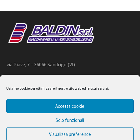
via Piave, 7 – 36066 Sandrigo (VI)
+39 444 659866 –
info@baldin.it
Usiamo cookie per ottimizzare il nostro sito web ed i nostri servizi.
2020 © BALDIN srl
Accetta cookie
P.IVA 01266490240
Solo funzionali
Visualizza preference
Design by Ferruccio Lindaver