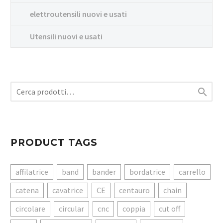
elettroutensili nuovi e usati
Utensili nuovi e usati

PRODUCT TAGS
affilatrice
band
bander
bordatrice
carrello
catena
cavatrice
CE
centauro
chain
circolare
circular
cnc
coppia
cut off