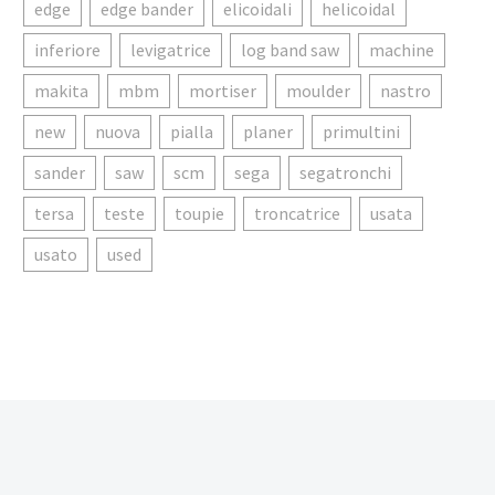
edge
edge bander
elicoidali
helicoidal
inferiore
levigatrice
log band saw
machine
makita
mbm
mortiser
moulder
nastro
new
nuova
pialla
planer
primultini
sander
saw
scm
sega
segatronchi
tersa
teste
toupie
troncatrice
usata
usato
used