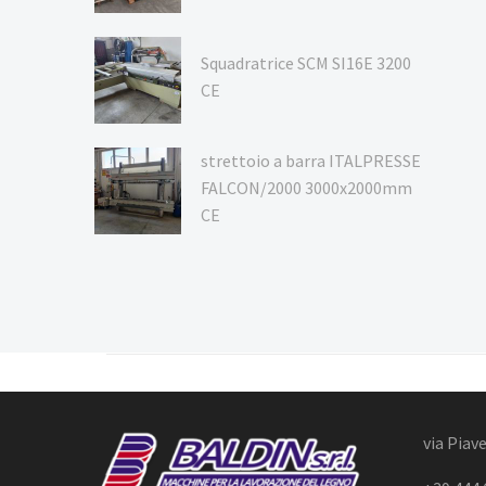
Squadratrice SCM SI16E 3200
CE
strettoio a barra ITALPRESSE
FALCON/2000 3000x2000mm
CE
via Piave