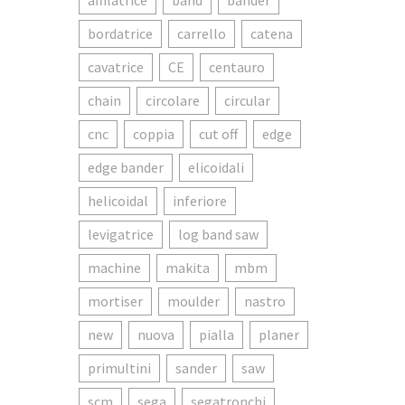
affilatrice
band
bander
bordatrice
carrello
catena
cavatrice
CE
centauro
chain
circolare
circular
cnc
coppia
cut off
edge
edge bander
elicoidali
helicoidal
inferiore
levigatrice
log band saw
machine
makita
mbm
mortiser
moulder
nastro
new
nuova
pialla
planer
primultini
sander
saw
scm
sega
segatronchi