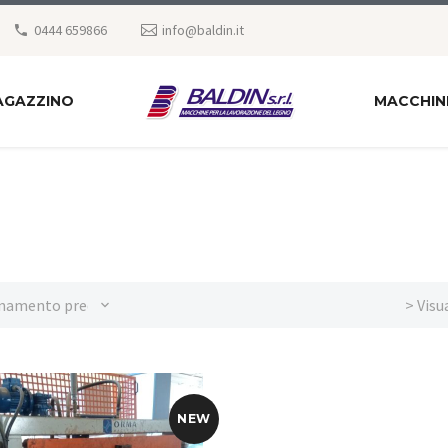
0444 659866
info@baldin.it
AGAZZINO
MACCHIN
namento predefinito
> Visu
NEW