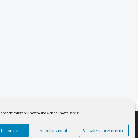
per ottimizzare il nostro sito web ed i nostri servizi.
Design by Ferruccio Lindaver
ta cookie
Solo funzionali
Visualizza preference