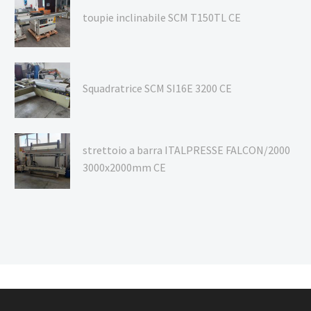
toupie inclinabile SCM T150TL CE
Squadratrice SCM SI16E 3200 CE
strettoio a barra ITALPRESSE FALCON/2000
3000x2000mm CE