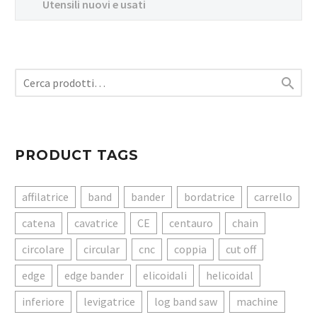
Utensili nuovi e usati

PRODUCT TAGS
affilatrice
band
bander
bordatrice
carrello
catena
cavatrice
CE
centauro
chain
circolare
circular
cnc
coppia
cut off
edge
edge bander
elicoidali
helicoidal
inferiore
levigatrice
log band saw
machine