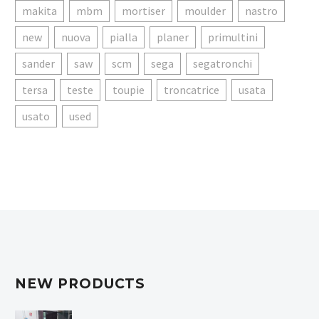
makita
mbm
mortiser
moulder
nastro
new
nuova
pialla
planer
primultini
sander
saw
scm
sega
segatronchi
tersa
teste
toupie
troncatrice
usata
usato
used
NEW PRODUCTS