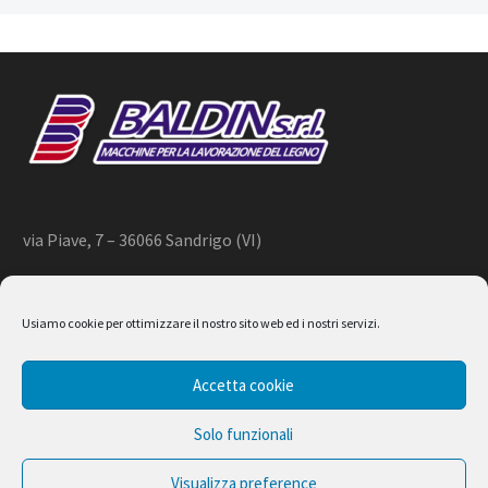
via Piave, 7 – 36066 Sandrigo (VI)
+39 444 659866 –
info@baldin.it
Usiamo cookie per ottimizzare il nostro sito web ed i nostri servizi.
2020 © BALDIN srl
Accetta cookie
P.IVA 01266490240
Solo funzionali
Visualizza preference