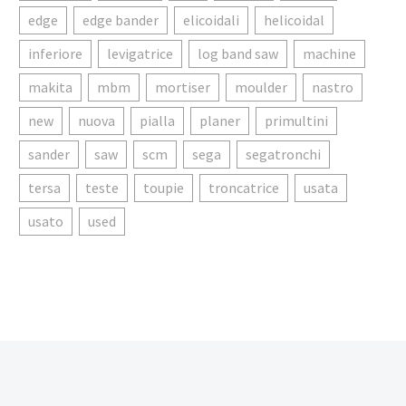
edge
edge bander
elicoidali
helicoidal
inferiore
levigatrice
log band saw
machine
makita
mbm
mortiser
moulder
nastro
new
nuova
pialla
planer
primultini
sander
saw
scm
sega
segatronchi
tersa
teste
toupie
troncatrice
usata
usato
used