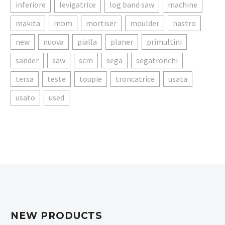
inferiore
levigatrice
log band saw
machine
makita
mbm
mortiser
moulder
nastro
new
nuova
pialla
planer
primultini
sander
saw
scm
sega
segatronchi
tersa
teste
toupie
troncatrice
usata
usato
used
NEW PRODUCTS