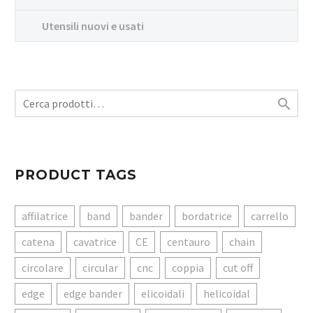
Utensili nuovi e usati

PRODUCT TAGS
affilatrice
band
bander
bordatrice
carrello
catena
cavatrice
CE
centauro
chain
circolare
circular
cnc
coppia
cut off
edge
edge bander
elicoidali
helicoidal