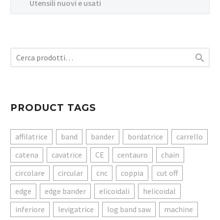
Utensili nuovi e usati

PRODUCT TAGS
affilatrice
band
bander
bordatrice
carrello
catena
cavatrice
CE
centauro
chain
circolare
circular
cnc
coppia
cut off
edge
edge bander
elicoidali
helicoidal
inferiore
levigatrice
log band saw
machine