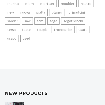
makita
mbm
mortiser
moulder
nastro
new
nuova
pialla
planer
primultini
sander
saw
scm
sega
segatronchi
tersa
teste
toupie
troncatrice
usata
usato
used
NEW PRODUCTS