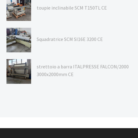
toupie inclinabile SCM T150TL CE
Squadratrice SCM SI16E 3200 CE
strettoio a barra ITALPRESSE FALCON/2000
3000x2000mm CE