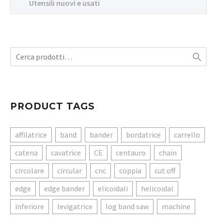
Utensili nuovi e usati

PRODUCT TAGS
affilatrice
band
bander
bordatrice
carrello
catena
cavatrice
CE
centauro
chain
circolare
circular
cnc
coppia
cut off
edge
edge bander
elicoidali
helicoidal
inferiore
levigatrice
log band saw
machine