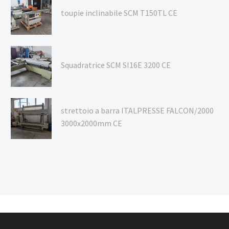
toupie inclinabile SCM T150TL CE
Squadratrice SCM SI16E 3200 CE
strettoio a barra ITALPRESSE FALCON/2000
3000x2000mm CE