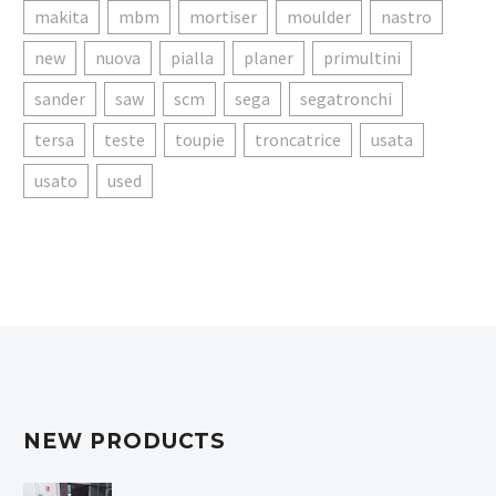
makita
mbm
mortiser
moulder
nastro
new
nuova
pialla
planer
primultini
sander
saw
scm
sega
segatronchi
tersa
teste
toupie
troncatrice
usata
usato
used
NEW PRODUCTS