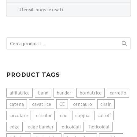
Utensili nuovi e usati

PRODUCT TAGS
affilatrice
band
bander
bordatrice
carrello
catena
cavatrice
CE
centauro
chain
circolare
circular
cnc
coppia
cut off
edge
edge bander
elicoidali
helicoidal