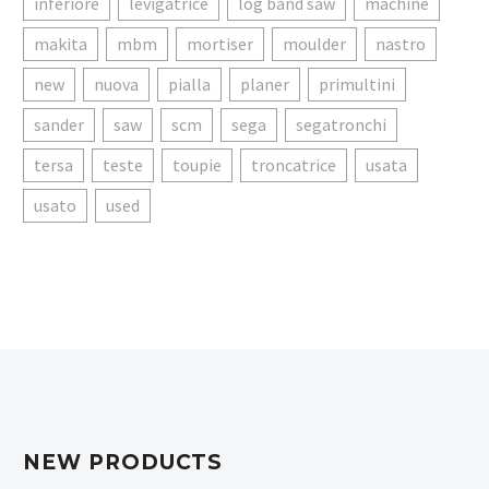
inferiore
levigatrice
log band saw
machine
makita
mbm
mortiser
moulder
nastro
new
nuova
pialla
planer
primultini
sander
saw
scm
sega
segatronchi
tersa
teste
toupie
troncatrice
usata
usato
used
NEW PRODUCTS