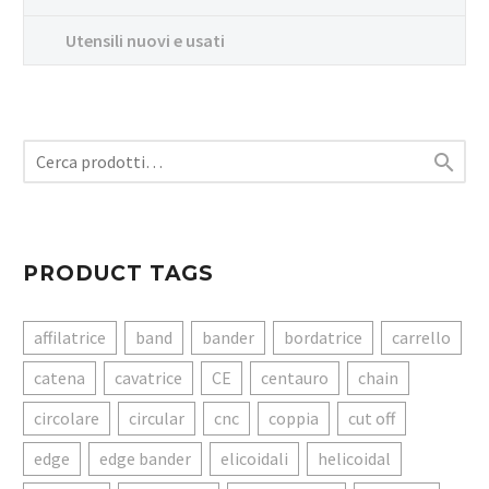
Utensili nuovi e usati

PRODUCT TAGS
affilatrice
band
bander
bordatrice
carrello
catena
cavatrice
CE
centauro
chain
circolare
circular
cnc
coppia
cut off
edge
edge bander
elicoidali
helicoidal