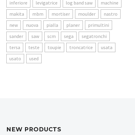
inferiore
levigatrice
log band saw
machine
makita
mbm
mortiser
moulder
nastro
new
nuova
pialla
planer
primultini
sander
saw
scm
sega
segatronchi
tersa
teste
toupie
troncatrice
usata
usato
used
NEW PRODUCTS