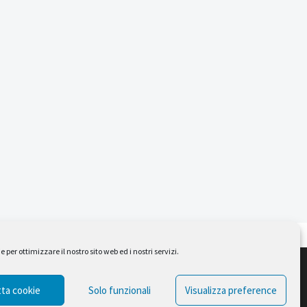
per ottimizzare il nostro sito web ed i nostri servizi.
Design by Ferruccio Lindaver
ta cookie
Solo funzionali
Visualizza preference