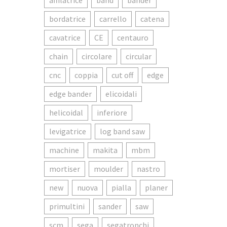
affilatrice
band
bander
bordatrice
carrello
catena
cavatrice
CE
centauro
chain
circolare
circular
cnc
coppia
cut off
edge
edge bander
elicoidali
helicoidal
inferiore
levigatrice
log band saw
machine
makita
mbm
mortiser
moulder
nastro
new
nuova
pialla
planer
primultini
sander
saw
scm
sega
segatronchi