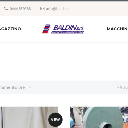
0444 659866
info@baldin.it
AGAZZINO
MACCHIN
namento predefinito
> Visu
NEW