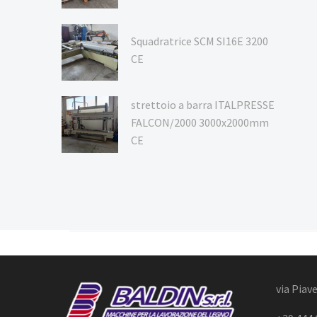
Squadratrice SCM SI16E 3200
CE
strettoio a barra ITALPRESSE
FALCON/2000 3000x2000mm
CE
via Piave