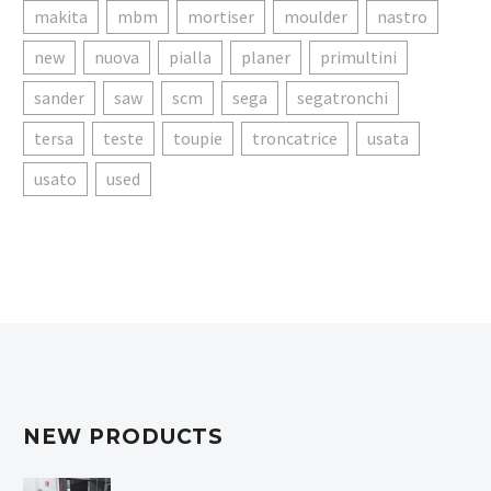
makita
mbm
mortiser
moulder
nastro
new
nuova
pialla
planer
primultini
sander
saw
scm
sega
segatronchi
tersa
teste
toupie
troncatrice
usata
usato
used
NEW PRODUCTS