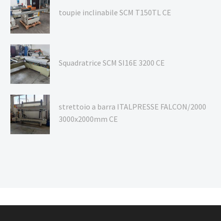
toupie inclinabile SCM T150TL CE
Squadratrice SCM SI16E 3200 CE
strettoio a barra ITALPRESSE FALCON/2000
3000x2000mm CE