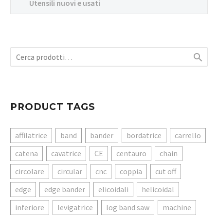
Utensili nuovi e usati

PRODUCT TAGS
affilatrice
band
bander
bordatrice
carrello
catena
cavatrice
CE
centauro
chain
circolare
circular
cnc
coppia
cut off
edge
edge bander
elicoidali
helicoidal
inferiore
levigatrice
log band saw
machine