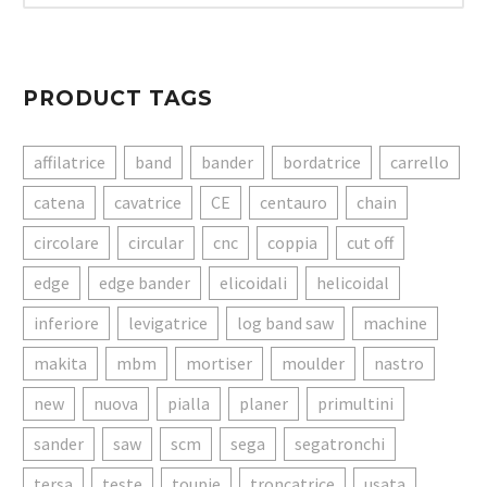
PRODUCT TAGS
affilatrice
band
bander
bordatrice
carrello
catena
cavatrice
CE
centauro
chain
circolare
circular
cnc
coppia
cut off
edge
edge bander
elicoidali
helicoidal
inferiore
levigatrice
log band saw
machine
makita
mbm
mortiser
moulder
nastro
new
nuova
pialla
planer
primultini
sander
saw
scm
sega
segatronchi
tersa
teste
toupie
troncatrice
usata