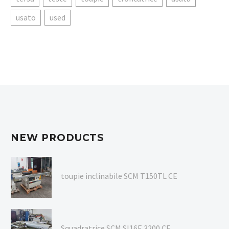
usato
used
NEW PRODUCTS
toupie inclinabile SCM T150TL CE
Squadratrice SCM SI16E 3200 CE