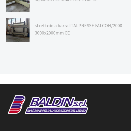
strettoio a barra ITALPRESSE FALCON/2000
3000x2000mm CE